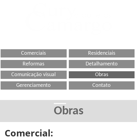
Comerciais
Residenciais
Reformas
Detalhamento
Comunicação visual
Obras
Gerenciamento
Contato
Obras
Comercial: