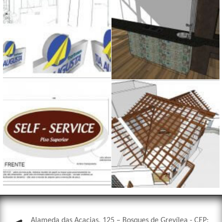
Alameda das Acacias, 125 – Bosques de Grevílea - CEP: